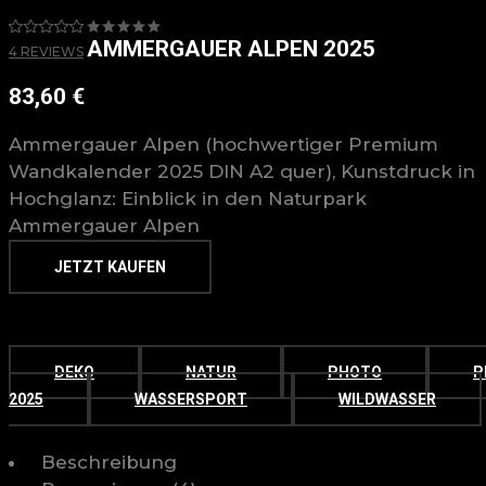
AMMERGAUER ALPEN 2025
4
REVIEWS
83,60
€
Ammergauer Alpen (hochwertiger Premium
Wandkalender 2025 DIN A2 quer), Kunstdruck in
Hochglanz: Einblick in den Naturpark
Ammergauer Alpen
JETZT KAUFEN
DEKO
NATUR
PHOTO
P
2025
WASSERSPORT
WILDWASSER
Beschreibung