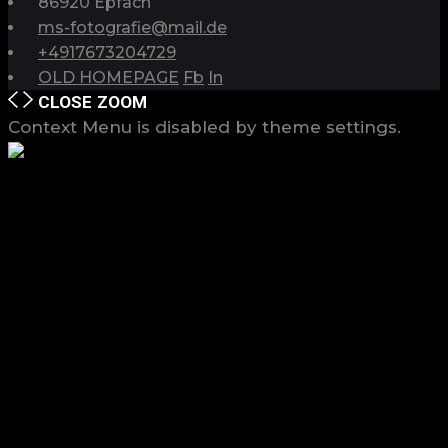
86920 Epfach
ms-fotografie@mail.de
+4917673204729
OLD HOMEPAGE
Fb
In
CLOSE
ZOOM
Context Menu is disabled by theme settings.